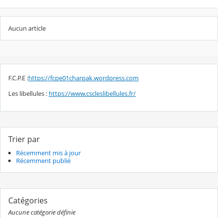
Aucun article
F.C.P.E :
https://fcpe01charpak.wordpress.com
Les libellules :
https://www.cscleslibellules.fr/
Trier par
Récemment mis à jour
Récemment publié
Catégories
Aucune catégorie définie