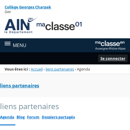
Panneau de gestion des cookies
Collège Georges Charpak
Menu de la rubrique
Contenu
Gex
MENU
Se connecter
Vous êtes ici :
Accueil
›
liens partenaires
›
Agenda
liens partenaires
liens partenaires
Agenda
Blog
Forum
Dossiers partagés