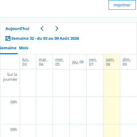
Imprimer
Aujourd’hui
Semaine 32 - du 03 au 09 Août 2026
Semaine
Mois
lun.
mar.
mer.
ven.
sam.
dim.
jeu.
06
03
04
05
07
08
09
Sur la
journée
08h
09h