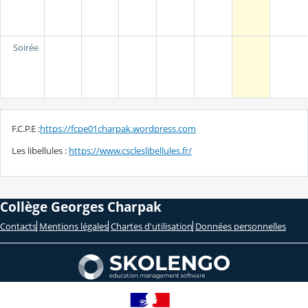
Soirée
F.C.P.E :
https://fcpe01charpak.wordpress.com
Les libellules :
https://www.cscleslibellules.fr/
Collège Georges Charpak
Contacts
Mentions légales
Chartes d'utilisation
Données personnelles