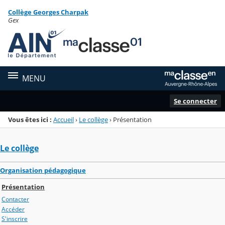
Panneau de gestion des cookies
Collège Georges Charpak
Menu de la rubrique
Contenu
Gex
MENU
Se connecter
Vous êtes ici :
Accueil
›
Le collège
›
Présentation
Le collège
Organisation pédagogique
Présentation
Contacter
Accéder
S'inscrire