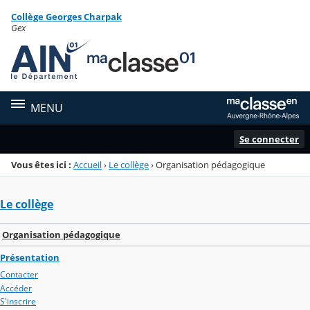
Panneau de gestion des cookies
Collège Georges Charpak
Menu de la rubrique
Contenu
Gex
MENU
Se connecter
Vous êtes ici :
Accueil
›
Le collège
›
Organisation pédagogique
Le collège
Organisation pédagogique
Présentation
Contacter
Accéder
S'inscrire