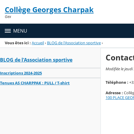
Panneau de gestion des cookies
Collège Georges Charpak
Menu de la rubrique
Contenu
Gex
MENU
Vous êtes ici :
Accueil
›
BLOG de l'Association sportive
›
Contac
BLOG de l'Association sportive
Modifiée le jeudi
Inscriptions 2024-2025
Téléphone :
+33
Tenues AS CHARPPAK : PULL / T-shirt
Adresse :
Collè
100 PLACE GEO