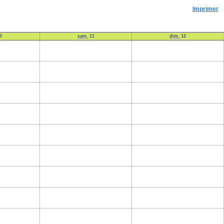
Imprimer
0
sam.
11
dim.
12