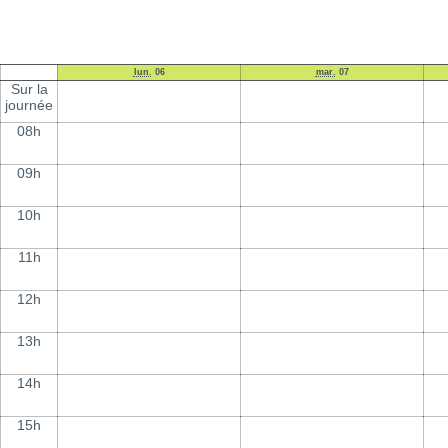
lun.
06
mar.
07
Sur la
journée
08h
09h
10h
11h
12h
13h
14h
15h