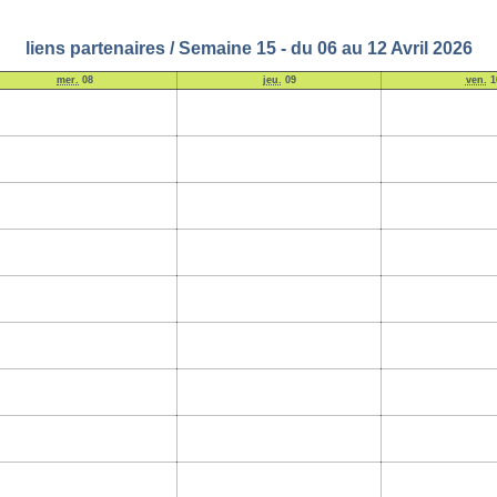
liens partenaires / Semaine 15 - du 06 au 12 Avril 2026
mer.
08
jeu.
09
ven.
1