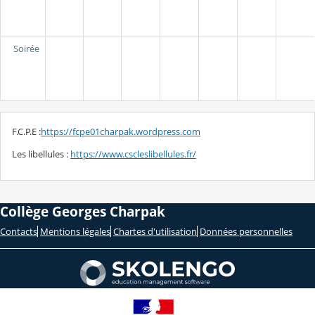
Soirée
F.C.P.E :
https://fcpe01charpak.wordpress.com
Les libellules :
https://www.cscleslibellules.fr/
Collège Georges Charpak
Contacts
Mentions légales
Chartes d'utilisation
Données personnelles