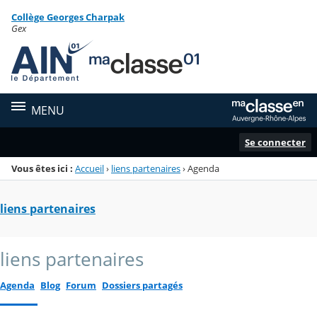
Panneau de gestion des cookies
Collège Georges Charpak
Menu de la rubrique
Contenu
Gex
MENU
Se connecter
Vous êtes ici :
Accueil
›
liens partenaires
›
Agenda
liens partenaires
liens partenaires
Agenda
Blog
Forum
Dossiers partagés