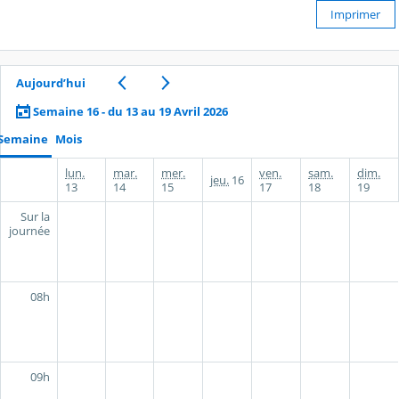
Imprimer
Aujourd’hui
Semaine 16 - du 13 au 19 Avril 2026
Semaine
Mois
lun.
mar.
mer.
ven.
sam.
dim.
jeu.
16
13
14
15
17
18
19
Sur la
journée
08h
09h