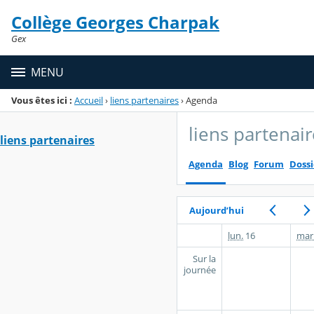
Panneau de gestion des cookies
Collège Georges Charpak
Menu de la rubrique
Contenu
Gex
MENU
Vous êtes ici :
Accueil
›
liens partenaires
›
Agenda
liens partenai
liens partenaires
Agenda
Blog
Forum
Dossi
Aujourd’hui
lun.
16
mar
Sur la
journée