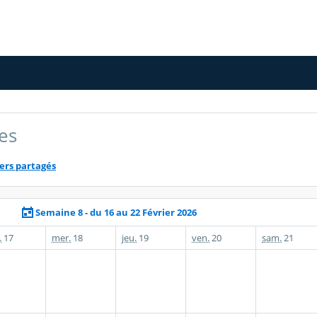
res
ers partagés
Semaine 8 - du 16 au 22 Février 2026
.
17
mer.
18
jeu.
19
ven.
20
sam.
21