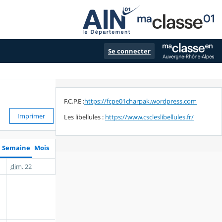
Se connecter
F.C.P.E :
https://fcpe01charpak.wordpress.com
Imprimer
Les libellules :
https://www.cscleslibellules.fr/
Semaine
Mois
dim.
22