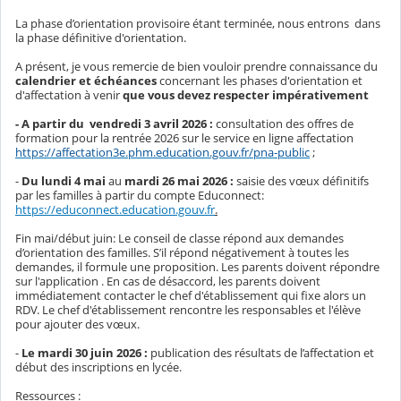
La phase d’orientation provisoire étant terminée, nous entrons dans
la phase définitive d'orientation.
A présent, je vous remercie de bien vouloir prendre connaissance du
calendrier et échéances
concernant les phases d'orientation et
d'affectation à venir
que vous devez respecter impérativement
- A partir du vendredi 3 avril 2026 :
consultation des offres de
formation pour la rentrée 2026 sur le service en ligne affectation
https://affectation3e.phm.education.gouv.fr/pna-public
;
-
Du lundi 4 mai
au
mardi 26 mai 2026 :
saisie des vœux définitifs
par les familles à partir du compte Educonnect:
https://educonnect.education.gouv.fr
.
Fin mai/début juin: Le conseil de classe répond aux demandes
d’orientation des familles. S’il répond négativement à toutes les
demandes, il formule une proposition. Les parents doivent répondre
sur l'application . En cas de désaccord, les parents doivent
immédiatement contacter le chef d'établissement qui fixe alors un
RDV. Le chef d'établissement rencontre les responsables et l'élève
pour ajouter des vœux.
-
Le mardi 30 juin 2026 :
publication des résultats de l’affectation et
début des inscriptions en lycée.
Ressources :