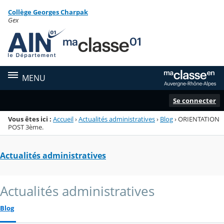
Panneau de gestion des cookies
Collège Georges Charpak
Menu de la rubrique
Contenu
Gex
MENU
Se connecter
Vous êtes ici :
Accueil
›
Actualités administratives
›
Blog
›
ORIENTATION
POST 3ème.
Actualités administratives
Actualités administratives
Blog