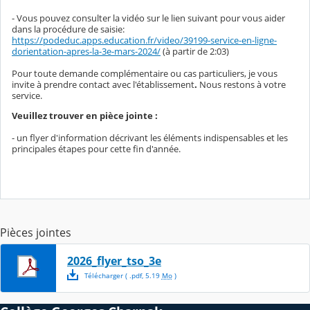
- Vous pouvez consulter la vidéo sur le lien suivant pour vous aider
dans la procédure de saisie:
https://podeduc.apps.education.fr/video/39199-service-en-ligne-
dorientation-apres-la-3e-mars-2024/
(à partir de 2:03)
Pour toute demande complémentaire ou cas particuliers, je vous
invite à prendre contact avec l'établissement
.
Nous restons à votre
service.
Veuillez trouver en pièce jointe :
- un flyer d'information décrivant les éléments indispensables et les
principales étapes pour cette fin d'année.
Pièces jointes
2026_flyer_tso_3e
Télécharger
( .
pdf
,
5.19
Mo
)